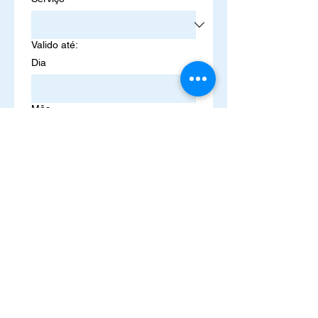
Valido até:
Dia
Mês
Ano
De:
Para:
Pedir Voucher Oferta